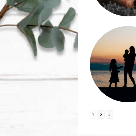
1
2
»