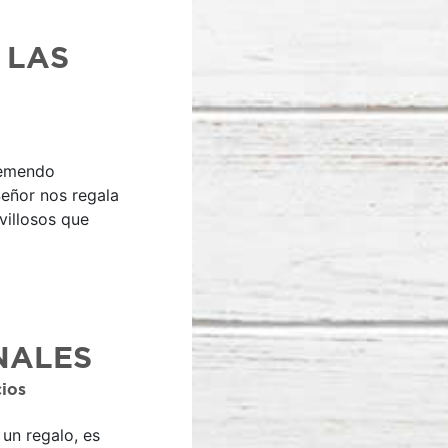
 LAS
remendo
Señor nos regala
villosos que
NALES
cios
un regalo, es