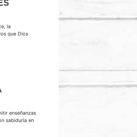
ES
e, la
los que Dios
Á
mitir enseñanzas
on sabiduría en