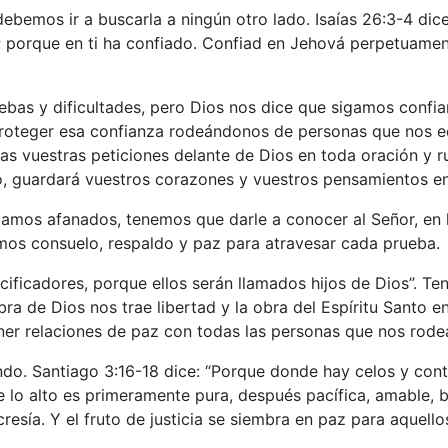
debemos ir a buscarla a ningún otro lado. Isaías 26:3-4 di
; porque en ti ha confiado. Confiad en Jehová perpetuamen
ruebas y dificultades, pero Dios nos dice que sigamos confi
oteger esa confianza rodeándonos de personas que nos edif
as vuestras peticiones delante de Dios en toda oración y r
, guardará vuestros corazones y vuestros pensamientos en 
tamos afanados, tenemos que darle a conocer al Señor, en 
mos consuelo, respaldo y paz para atravesar cada prueba.
cificadores, porque ellos serán llamados hijos de Dios”. T
bra de Dios nos trae libertad y la obra del Espíritu Santo en
ner relaciones de paz con todas las personas que nos rode
do. Santiago 3:16-18 dice: “Porque donde hay celos y conte
e lo alto es primeramente pura, después pacífica, amable, b
resía. Y el fruto de justicia se siembra en paz para aquello