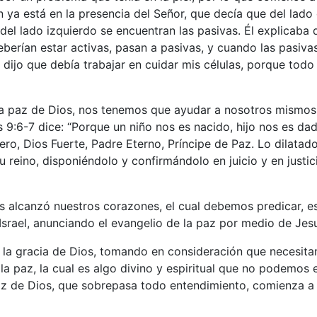
n ya está en la presencia del Señor, que decía que del la
 del lado izquierdo se encuentran las pasivas. Él explicaba 
erían estar activas, pasan a pasivas, y cuando las pasiva
e dijo que debía trabajar en cuidar mis células, porque tod
la paz de Dios, nos tenemos que ayudar a nosotros mismos 
 9:6-7 dice: “Porque un niño nos es nacido, hijo nos es da
ro, Dios Fuerte, Padre Eterno, Príncipe de Paz. Lo dilatad
su reino, disponiéndolo y confirmándolo en juicio y en justi
os alcanzó nuestros corazones, el cual debemos predicar, 
 Israel, anunciando el evangelio de la paz por medio de Jesu
la gracia de Dios, tomando en consideración que necesita
la paz, la cual es algo divino y espiritual que no podemos 
 de Dios, que sobrepasa todo entendimiento, comienza a 