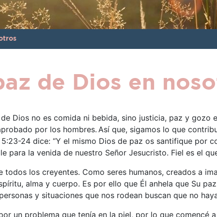
otros
paz de Dios en noso
de Dios no es comida ni bebida, sino justicia, paz y gozo e
s aprobado por los hombres.
Así que, sigamos lo que contrib
 5:23-24 dice: “Y el mismo Dios de paz os santifique por co
 para la venida de nuestro Señor Jesucristo. Fiel es el que 
e todos los creyentes. Como seres humanos, creados a im
ritu, alma y cuerpo. Es por ello que Él anhela que Su paz
 personas y situaciones que nos rodean buscan que no hay
or un problema que tenía en la piel, por lo que comencé a 