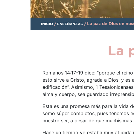
/
/
La paz de Dios en nos
INICIO
ENSEÑANZAS
La 
Romanos 14:17-19 dice: “porque el reino 
esto sirve a Cristo, agrada a Dios, y e
edificación”. Asimismo, 1 Tesalonicenses
alma y cuerpo, sea guardado irreprensible
Esta es una promesa más para la vida d
somo súper completos, pues tenemos espí
nuestro ser, a pesar de que muchísimas
Hace un tiempo yo estaba muy afligida p