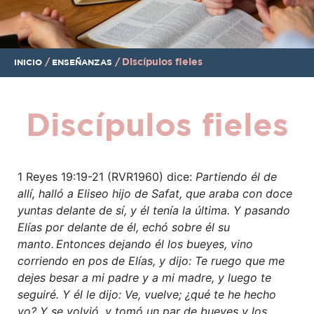
/
/
Discípulos fieles
INICIO
ENSEÑANZAS
Discípulos fieles
1 Reyes 19:19-21 (RVR1960) dice:
Partiendo él de
allí, halló a Eliseo hijo de Safat, que araba con doce
yuntas delante de sí, y él tenía la última. Y pasando
Elías por delante de él, echó sobre él su
manto.
Entonces dejando él los bueyes, vino
corriendo en pos de Elías, y dijo: Te ruego que me
dejes besar a mi padre y a mi madre, y luego te
seguiré. Y él le dijo: Ve, vuelve; ¿qué te he hecho
yo? Y se volvió, y tomó un par de bueyes y los