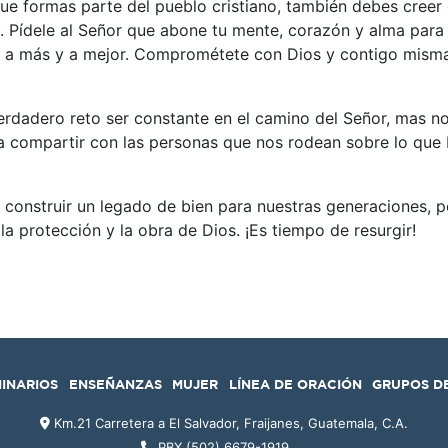
ue formas parte del pueblo cristiano, también debes creer
. Pídele al Señor que abone tu mente, corazón y alma para
ir a más y a mejor. Comprométete con Dios y contigo misma
verdadero reto ser constante en el camino del Señor, mas 
a compartir con las personas que nos rodean sobre lo que 
construir un legado de bien para nuestras generaciones, po
a protección y la obra de Dios. ¡Es tiempo de resurgir!
MINARIOS
ENSEÑANZAS
MUJER
LÍNEA DE ORACIÓN
GRUPOS D
Km.21 Carretera a El Salvador, Fraijanes, Guatemala, C.A.
PBX (502) 6679-1919