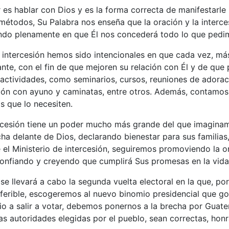
es hablar con Dios y es la forma correcta de manifestarle
métodos, Su Palabra nos enseña que la oración y la interce
ando plenamente en que Él nos concederá todo lo que pedi
e intercesión hemos sido intencionales en que cada vez, má
nte, con el fin de que mejoren su relación con Él y de que 
actividades, como seminarios, cursos, reuniones de adoració
esión con ayuno y caminatas, entre otros. Además, contamos
as que lo necesiten.
ercesión tiene un poder mucho más grande del que imaginam
a delante de Dios, declarando bienestar para sus familias, 
de el Ministerio de intercesión, seguiremos promoviendo la 
 confiando y creyendo que cumplirá Sus promesas en la vid
 llevará a cabo la segunda vuelta electoral en la que, por 
ansferible, escogeremos al nuevo binomio presidencial que g
vio a salir a votar, debemos ponernos a la brecha por Guat
las autoridades elegidas por el pueblo, sean correctas, honr