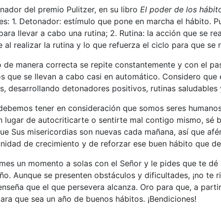
nador del premio Pulitzer, en su libro
El poder de los hábit
s: 1. Detonador: estímulo que pone en marcha el hábito. Pu
ara llevar a cabo una rutina; 2. Rutina: la acción que se re
l realizar la rutina y lo que refuerza el ciclo para que se r
clo de manera correcta se repite constantemente y con el pas
s que se llevan a cabo casi en automático. Considero que 
s, desarrollando detonadores positivos, rutinas saludables
debemos tener en consideración que somos seres humanos
, en lugar de autocriticarte o sentirte mal contigo mismo, 
que Sus misericordias son nuevas cada mañana, así que afér
nidad de crecimiento y de reforzar ese buen hábito que de
omes un momento a solas con el Señor y le pides que te dé
ño. Aunque se presenten obstáculos y dificultades, ¡no te ri
 enseña que el que persevera alcanza. Oro para que, a part
ara que sea un año de buenos hábitos. ¡Bendiciones!