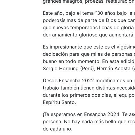
grandes milagros, proezas, restauracion
Este año, bajo el tema “30 años bajo la
poderosísimas de parte de Dios que cam
que nuevas temporadas llenas de gloria 
derramamiento glorioso que aumentará n
Es impresionante que este es el vigési
dedicación para que miles de personas d
bueno en todo momento. En esta edición
Sergio Hornung (Perú), Hernán Acosta (A
Desde Ensancha 2022 modificamos un poc
trabajo también tienen distintas necesi
durante los primeros dos días, el equip
Espíritu Santo.
¡Te esperamos en Ensancha 2024! Te ase
persona. No hay nada más bello que recib
de cada uno.