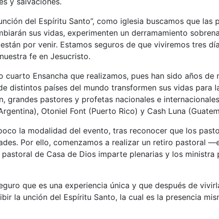
es y salvaciones.
 unción del Espíritu Santo”, como iglesia buscamos que las
biarán sus vidas, experimenten un derramamiento sobrenatu
están por venir. Estamos seguros de que viviremos tres día
uestra fe en Jesucristo.
mo cuarto Ensancha que realizamos, pues han sido años de 
e distintos países del mundo transformen sus vidas para la 
, grandes pastores y profetas nacionales e internacional
rgentina), Otoniel Font (Puerto Rico) y Cash Luna (Guatema
o la modalidad del evento, tras reconocer que los pastor
dades. Por ello, comenzamos a realizar un retiro pastoral 
o pastoral de Casa de Dios imparte plenarias y los ministra
guro que es una experiencia única y que después de vivirl
ir la unción del Espíritu Santo, la cual es la presencia m